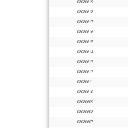
08080619
08080618
08080617
08080616
08080615
08080614
08080613
08080612
08080611
08080610
08080609
08080608
08080607