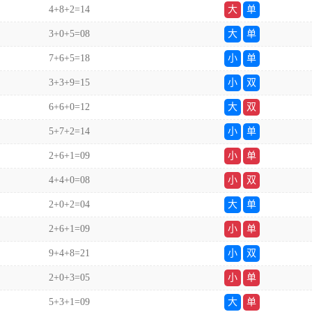
4+8+2=14
大
单
3+0+5=08
大
单
7+6+5=18
小
单
3+3+9=15
小
双
6+6+0=12
大
双
5+7+2=14
小
单
2+6+1=09
小
单
4+4+0=08
小
双
2+0+2=04
大
单
2+6+1=09
小
单
9+4+8=21
小
双
2+0+3=05
小
单
5+3+1=09
大
单