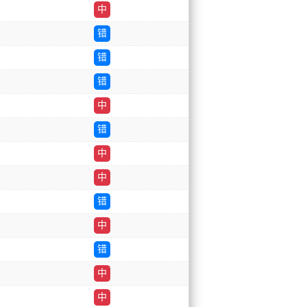
中
错
错
错
中
错
中
中
错
中
错
中
中