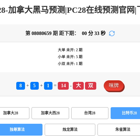
第
08080659
期 距下期：
00
分
33
秒
大单
未开:
2
期
小单
未开:
5
期
小双
未开:
1
期
8
+
5
+
1
=
14
-
大
双
咪牌
加拿大28
加拿大西28
台湾28
比特币28
独尊算法
烛龙算法
朱雀算法