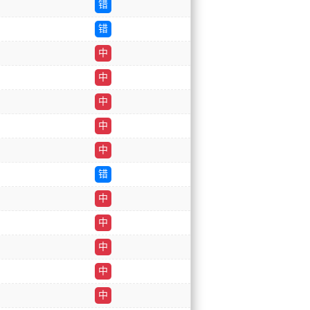
错
错
中
中
中
中
中
错
中
中
中
中
中