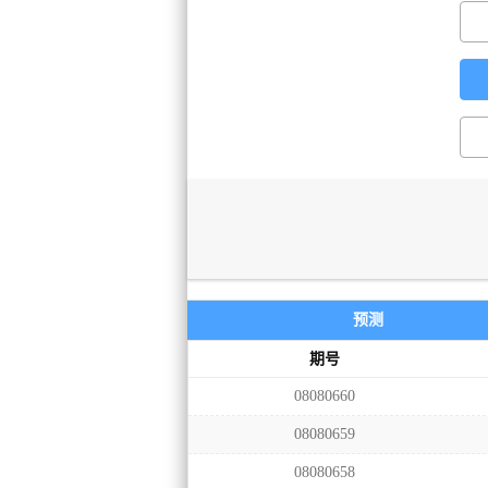
预测
期号
08080660
08080659
08080658