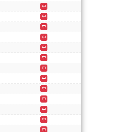
中
中
中
中
中
中
中
中
中
中
中
中
中