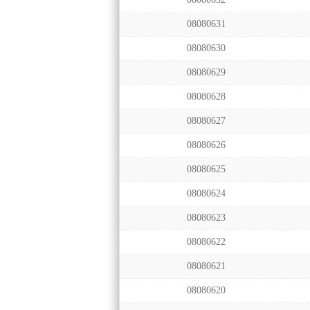
08080631
08080630
08080629
08080628
08080627
08080626
08080625
08080624
08080623
08080622
08080621
08080620