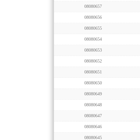
08080657
08080656
08080655
08080654
08080653
08080652
08080651
08080650
08080649
08080648
08080647
08080646
08080645