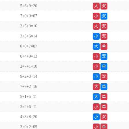
5+6+9=20
大
双
7+0+0=07
小
双
2+5+9=16
大
双
3+5+6=14
小
双
0+0+7=07
大
单
0+4+9=13
小
双
2+7+1=10
小
单
9+2+3=14
小
双
7+7+2=16
大
单
5+1+5=11
大
单
3+2+6=11
小
单
4+8+8=20
小
双
3+0+2=05
小
单