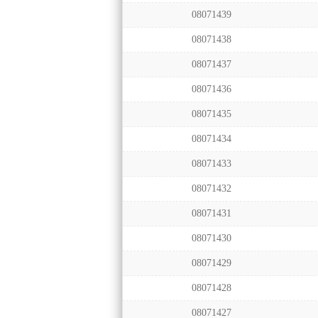
08071439
08071438
08071437
08071436
08071435
08071434
08071433
08071432
08071431
08071430
08071429
08071428
08071427