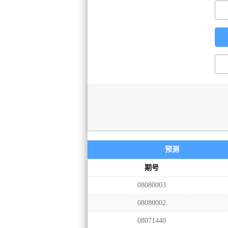
预测
期号
08080003
08080002
08071440