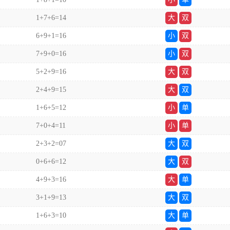
1+7+6=14
大
双
6+9+1=16
小
双
7+9+0=16
小
双
5+2+9=16
大
双
2+4+9=15
大
双
1+6+5=12
小
单
7+0+4=11
小
单
2+3+2=07
大
双
0+6+6=12
大
双
4+9+3=16
大
单
3+1+9=13
大
双
1+6+3=10
大
单