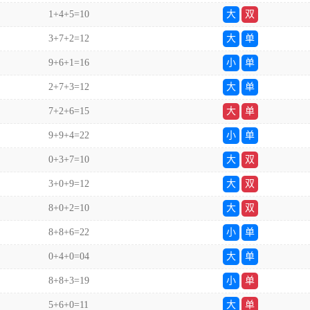
1+4+5=10
大
双
3+7+2=12
大
单
9+6+1=16
小
单
2+7+3=12
大
单
7+2+6=15
大
单
9+9+4=22
小
单
0+3+7=10
大
双
3+0+9=12
大
双
8+0+2=10
大
双
8+8+6=22
小
单
0+4+0=04
大
单
8+8+3=19
小
单
5+6+0=11
大
单