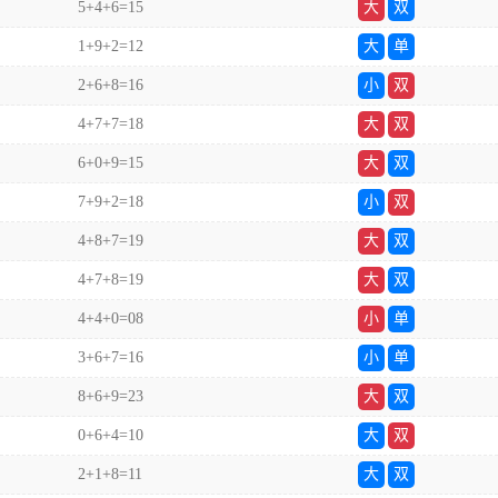
5+4+6=15
大
双
1+9+2=12
大
单
2+6+8=16
小
双
4+7+7=18
大
双
6+0+9=15
大
双
7+9+2=18
小
双
4+8+7=19
大
双
4+7+8=19
大
双
4+4+0=08
小
单
3+6+7=16
小
单
8+6+9=23
大
双
0+6+4=10
大
双
2+1+8=11
大
双