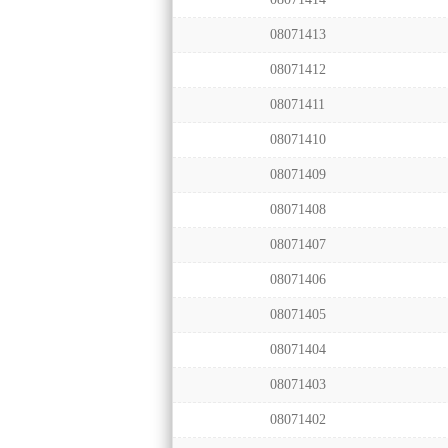
08071413
08071412
08071411
08071410
08071409
08071408
08071407
08071406
08071405
08071404
08071403
08071402