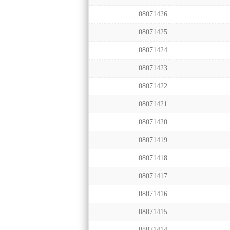
08071426
08071425
08071424
08071423
08071422
08071421
08071420
08071419
08071418
08071417
08071416
08071415
08071414