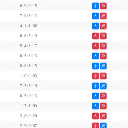
6+9+0=15
小
单
7+0+5=12
大
双
4+1+1=06
大
双
6+8+5=19
大
单
5+4+8=17
大
单
0+5+8=13
大
单
8+6+1=15
小
双
1+0+2=03
小
单
7+7+5=19
小
双
8+5+0=13
大
单
1+7+1=09
大
单
3+8+9=20
大
双
2+5+0=07
小
双