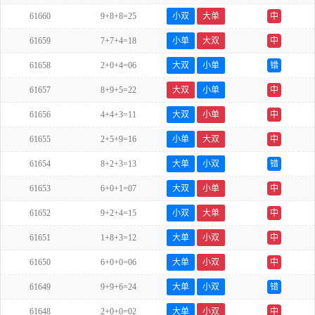
61660
9+8+8=25
小双
大单
中
61659
7+7+4=18
小单
大双
中
61658
2+0+4=06
大双
小单
错
61657
8+9+5=22
大双
小单
中
61656
4+4+3=11
大双
小单
中
61655
2+5+9=16
小单
大双
中
61654
8+2+3=13
大单
小双
错
61653
6+0+1=07
大双
小单
中
61652
9+2+4=15
小双
大单
中
61651
1+8+3=12
大单
小双
中
61650
6+0+0=06
大单
小双
中
61649
9+9+6=24
大单
小双
错
61648
2+0+0=02
大单
小双
中