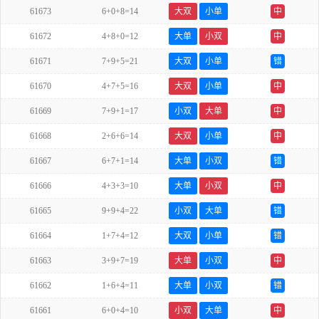
61673
6+0+8=14
大双
小单
中
61672
4+8+0=12
大单
小双
中
61671
7+9+5=21
大双
小单
错
61670
4+7+5=16
大双
小单
中
61669
7+9+1=17
小双
大单
中
61668
2+6+6=14
大双
小单
中
61667
6+7+1=14
大单
小双
错
61666
4+3+3=10
大单
小双
中
61665
9+9+4=22
小双
大单
错
61664
1+7+4=12
大双
小单
错
61663
3+9+7=19
大单
小双
中
61662
1+6+4=11
大单
小双
错
61661
6+0+4=10
小双
大单
中