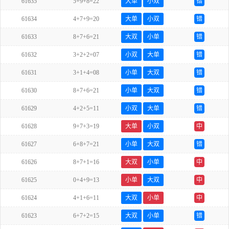
61635
5+9+8=22
大单
小双
错
61634
4+7+9=20
大单
小双
错
61633
8+7+6=21
大双
小单
错
61632
3+2+2=07
小双
大单
错
61631
3+1+4=08
小单
大双
错
61630
8+7+6=21
小单
大双
错
61629
4+2+5=11
小双
大单
错
61628
9+7+3=19
大单
小双
中
61627
6+8+7=21
小单
大双
错
61626
8+7+1=16
大双
小单
中
61625
0+4+9=13
小单
大双
中
61624
4+1+6=11
大双
小单
中
61623
6+7+2=15
大双
小单
错