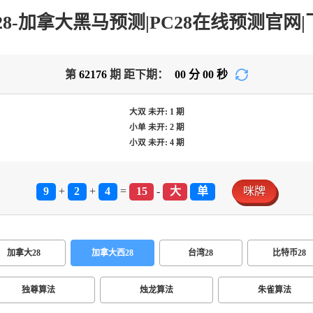
第
62176
期 距下期：
00
分
00
秒
大双
未开:
1
期
小单
未开:
2
期
小双
未开:
4
期
9
+
2
+
4
=
15
-
大
单
咪牌
加拿大28
加拿大西28
台湾28
比特币28
独尊算法
烛龙算法
朱雀算法