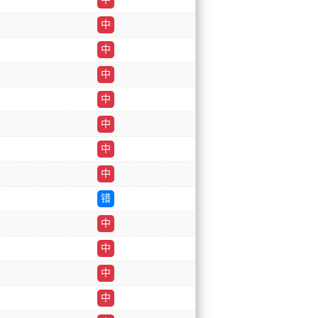
中
中
中
中
中
中
中
错
中
中
中
中