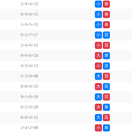
2+9+4=15
小
单
0+9+6=15
小
单
1+9+5=15
小
单
9+1+7=17
小
双
2+4+6=12
小
双
9+9+6=24
大
单
4+3+6=13
小
双
5+3+0=08
大
双
8+8+9=25
大
双
9+1+0=10
大
双
9+2+9=20
大
单
8+0+4=12
大
双
2+4+2=08
小
单