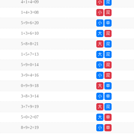
4+1+4=09
小
双
1+4+3=08
小
双
5+9+6=20
小
单
1+3+6=10
大
双
5+8+8=21
大
双
1+5+7=13
大
双
5+9+0=14
小
双
3+9+4=16
小
双
0+9+9=18
大
单
3+8+3=14
小
单
3+7+9=19
大
双
5+0+2=07
大
单
8+9+2=19
小
单