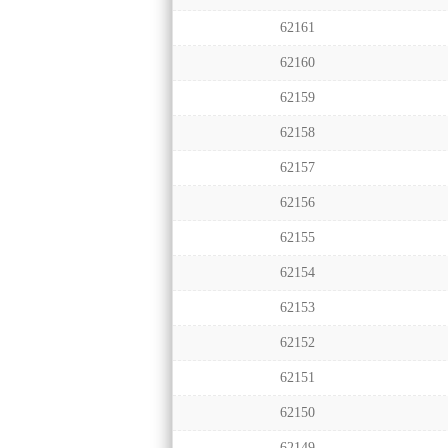
62161
62160
62159
62158
62157
62156
62155
62154
62153
62152
62151
62150
62149