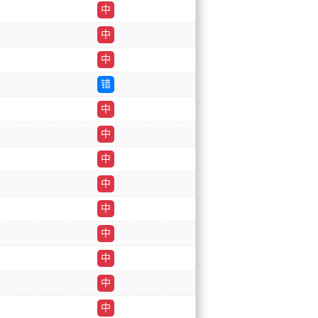
中
中
中
错
中
中
中
中
中
中
中
中
中