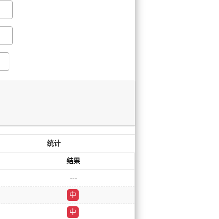
统计
结果
---
中
中