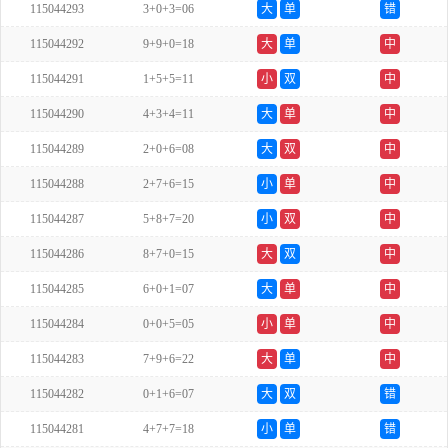
115044293
3+0+3=06
大
单
错
115044292
9+9+0=18
大
单
中
115044291
1+5+5=11
小
双
中
115044290
4+3+4=11
大
单
中
115044289
2+0+6=08
大
双
中
115044288
2+7+6=15
小
单
中
115044287
5+8+7=20
小
双
中
115044286
8+7+0=15
大
双
中
115044285
6+0+1=07
大
单
中
115044284
0+0+5=05
小
单
中
115044283
7+9+6=22
大
单
中
115044282
0+1+6=07
大
双
错
115044281
4+7+7=18
小
单
错