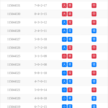
115044331
7+8+2=17
大
单
中
115044330
8+4+3=15
大
单
中
115044329
6+3+3=12
大
双
中
115044328
2+4+5=11
大
双
错
115044327
5+8+5=18
小
单
错
115044326
1+7+2=10
大
双
中
115044325
3+1+5=09
小
单
中
115044324
5+0+3=08
大
单
错
115044323
9+8+1=18
小
双
中
115044322
4+7+0=11
大
双
错
115044321
5+0+9=14
小
双
中
115044320
4+6+8=18
小
单
错
115044319
6+7+2=15
小
双
错